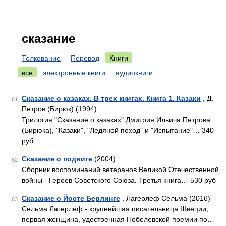
сказание
Толкование
Перевод
Книги
все
электронные книги
аудиокниги
Сказание о казаках. В трех книгах. Книга 1. Казаки
, Д.
61
Петров (Бирюк) (1994)
Трилогия "Сказание о казаках" Дмитрия Ильича Петрова
(Бирюка), "Казаки", "Ледяной поход" и "Испытание"… 340
руб
Сказание о подвиге
(2004)
62
Сборник воспоминаний ветеранов Великой Отечественной
войны - Героев Советского Союза. Третья книга… 530 руб
Сказание о Йосте Берлинге
, Лагерлеф Сельма (2016)
63
Сельма Лагерлёф - крупнейшая писательница Швеции,
первая женщина, удостоенная Нобелевской премии по…