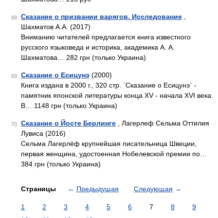
Сказание о призвании варягов. Исследование
,
68
Шахматов А.А. (2017)
Вниманию читателей предлагается книга известного
русского языковеда и историка, академика А. А.
Шахматова… 282 грн (только Украина)
Сказание о Есицунэ
(2000)
69
Книга издана в 2000 г., 320 стр. `Сказание о Есицунэ` -
памятник японской литературы конца XV - начала XVI века.
В… 1148 грн (только Украина)
Сказание о Йосте Берлинге
, Лагерлеф Сельма Оттилия
70
Лувиса (2016)
Сельма Лагерлёф крупнейшая писательница Швеции,
первая женщина, удостоенная Нобелевской премии по…
384 грн (только Украина)
Страницы
←
Предыдущая
Следующая
→
1
2
3
4
5
6
7
8
9