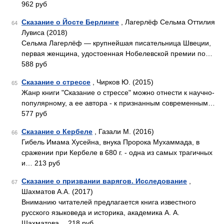
962 руб
Сказание о Йосте Берлинге
, Лагерлёф Сельма Оттилия
64
Лувиса (2018)
Сельма Лагерлёф — крупнейшая писательница Швеции,
первая женщина, удостоенная Нобелевской премии по…
588 руб
Сказание о стрессе
, Чирков Ю. (2015)
65
Жанр книги "Сказание о стрессе" можно отнести к научно-
популярному, а ее автора - к признанным современным…
577 руб
Сказание о Кербеле
, Газали М. (2016)
66
Гибель Имама Хусейна, внука Пророка Мухаммада, в
сражении при Кербеле в 680 г. - одна из самых трагичных
и… 213 руб
Сказание о призвании варягов. Исследование
,
67
Шахматов А.А. (2017)
Вниманию читателей предлагается книга известного
русского языковеда и историка, академика А. А.
Шахматова… 218 руб